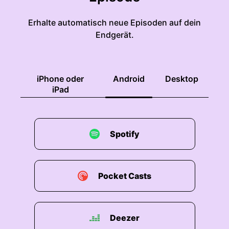
00:01:20: wir sind für euch da.
Erhalte automatisch neue Episoden auf dein
00:01:22: Ihr könnt euch auf uns verlassen.
Endgerät.
00:01:24: Wir sind gerne die Konstante in eurem
Leben Und ihr seid das auch für uns.
iPhone oder
Android
Desktop
00:01:28: Danke dafür!
iPad
00:01:29: Es geht heute um Migration und
Einsamkeit, ein großes Thema mit einem großen
Spotify
Gast.
00:01:37: Er ist Regisseur and Creative Director.
Pocket Casts
00:01:39: Er studierte an der Universität der
Künste Berlin Kunst- und Medienvisuelle
Kommunikationen, narrativen Filmen.
Deezer
00:01:46: Er realisiert seit vielen Jahren