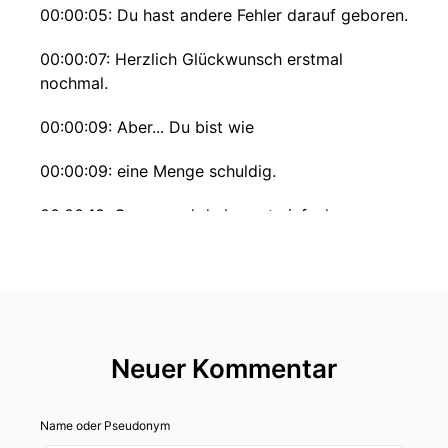
00:00:05: Du hast andere Fehler darauf geboren.
00:00:07: Herzlich Glückwunsch erstmal
nochmal.
00:00:09: Aber... Du bist wie
00:00:09: eine Menge schuldig.
00:00:13: Genau und du kannst einfach
schonmal durch die Sprachbarriere nicht mit
jedem instant befreundet sein.
00:00:21: Dann bist du ja schon mal so wie ein
bisschen alleine.
Neuer Kommentar
00:00:24: Also viel mehr Menschen schließen
sich dir sozusagen aus oder?
Name oder Pseudonym
00:00:29: Ich bin so krass, ein Kumpel hatte mal