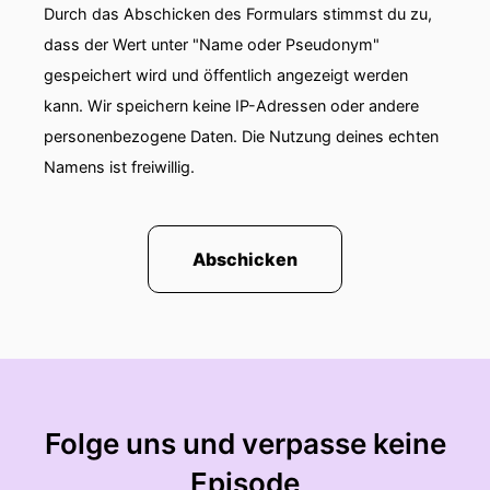
Durch das Abschicken des Formulars stimmst du zu,
dass der Wert unter "Name oder Pseudonym"
00:00:55: Kann mir irgendjemand helfen?
gespeichert wird und öffentlich angezeigt werden
00:00:57: Das ist schon crazy, wenn niemand in
kann. Wir speichern keine IP-Adressen oder andere
einer großen Stadt hört.
personenbezogene Daten. Die Nutzung deines echten
Namens ist freiwillig.
00:01:01: Einfach wenn du's hast.
00:01:03: Kopfsalat der Freunde fürs Leben
Podcast über Depressionen Gefühle und
Abschicken
00:01:08: den ganzen anderen Salat
00:01:10: im Kopf Tag!
00:01:12: Seljem und herzlich willkommen.
00:01:15: Mein Name ist Sven Häusler Und ihr
Folge uns und verpasse keine
hört Kopfsalad Den podcast eures Vertrauens.
Episode